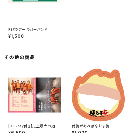
RtZツアー ラバーバンド
¥1,500
その他の商品
[Blu-ray付き]史上最大の廻る
付箋があれば忘れま箋
極寿司炎〜桜が咲く頃までに〜
¥6,500
¥1,000