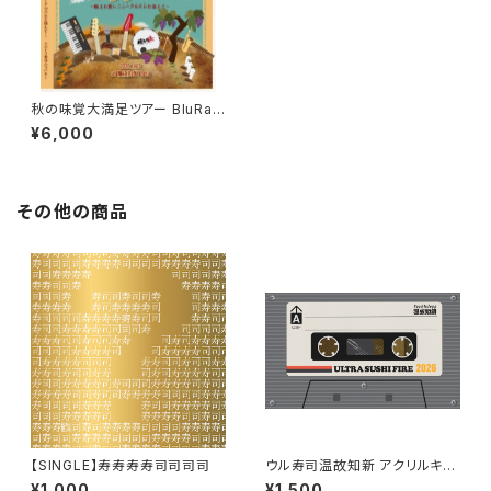
秋の味覚大満足ツアー BluRay
at 横浜ReNY beta
¥6,000
その他の商品
【SINGLE】寿寿寿寿司司司司
ウル寿司温故知新 アクリルキー
ホルダー (ステッカー付き)
¥1,000
¥1,500