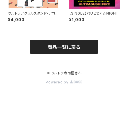
ウルトラアクリルスタンド-アコギ
【SINGLE】パリピじゃ☆NIGHT
1本界隈-
¥4,000
¥1,000
商品一覧に戻る
© ウルトラ寿司屋さん
Powered by