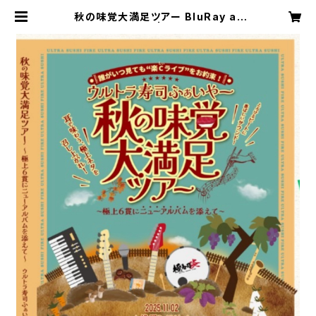
秋の味覚大満足ツアー BluRay at
横浜ReNY beta | ウルトラ寿司屋さ
ん